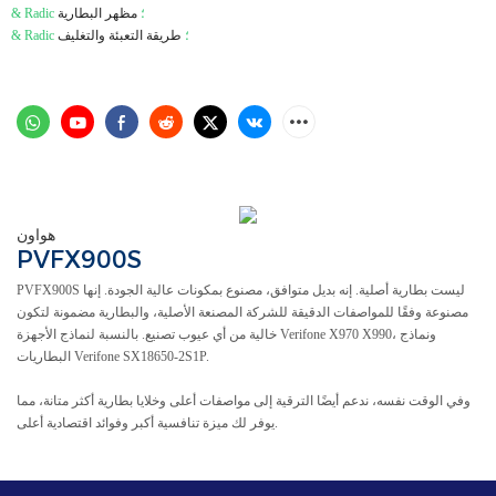
& Radic ؛
مظهر البطارية
& Radic ؛
طريقة التعبئة والتغليف
هواون
PVFX900S
PVFX900S ليست بطارية أصلية. إنه بديل متوافق، مصنوع بمكونات عالية الجودة. إنها
مصنوعة وفقًا للمواصفات الدقيقة للشركة المصنعة الأصلية، والبطارية مضمونة لتكون
خالية من أي عيوب تصنيع. بالنسبة لنماذج الأجهزة Verifone X970 X990، ونماذج
البطاريات Verifone SX18650-2S1P.
وفي الوقت نفسه، ندعم أيضًا الترقية إلى مواصفات أعلى وخلايا بطارية أكثر متانة، مما
يوفر لك ميزة تنافسية أكبر وفوائد اقتصادية أعلى.