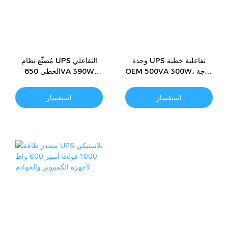
وحدة UPS تفاعلية خطية
مُصنِّع نظام UPS التفاعلي
OEM 500VA 300W، موجة
الخطي 650VA 390W
جيبية محاكاة 110 فولت/220
(110V/220V)
فولت
استفسار
استفسار