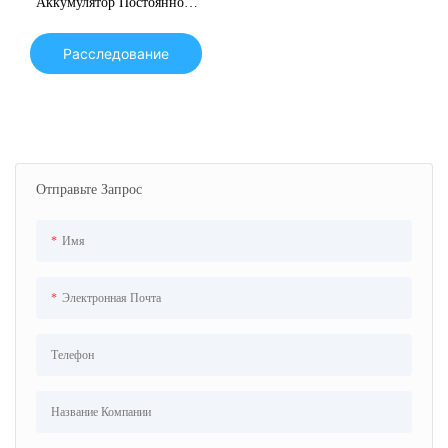
Аккумулятор Постоянного
Тока OEM 9V2A 12V5A С
Двумя Источниками
Расследование
Питания, Мини-ИБП Для
Wi-Fi
Отправьте Запрос
Имя
Электронная Почта
Телефон
Название Компании