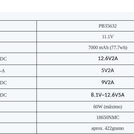
PB35632
11.1V
7000 mAh (77.7wh)
12.6V2A
1DC
5V2A
-A
9V2A
7DC
1DC
8.1V~12.6V5A
60W (máximo)
18650NMC
aprox. 422gramo