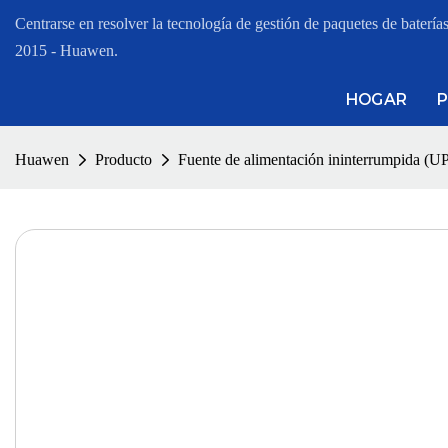
Centrarse en resolver la tecnología de gestión de paquetes de baterías d
2015 - Huawen.
HOGAR
Huawen
Producto
Fuente de alimentación ininterrumpida (U