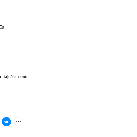
v5a
ltaje/corriente