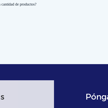
n cantidad de productos?
s
Póng