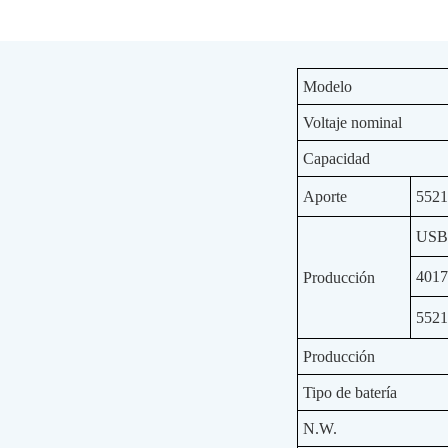
Modelo
Voltaje nominal
Capacidad
Aporte
552
USB
401
Producción
552
Producción
Tipo de batería
N.W.