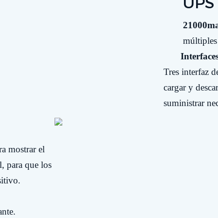
UPS 
21000m
múltiples
Interfaces
Tres interfa
cargar y desc
suministrar
ne
a mostrar el
l, para que los
itivo.
ante.