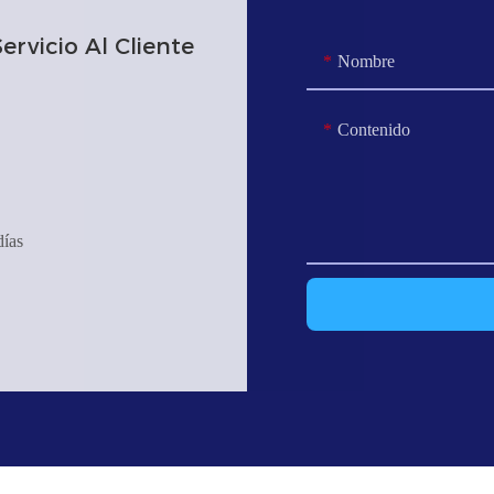
rvicio Al Cliente
Nombre
Contenido
días