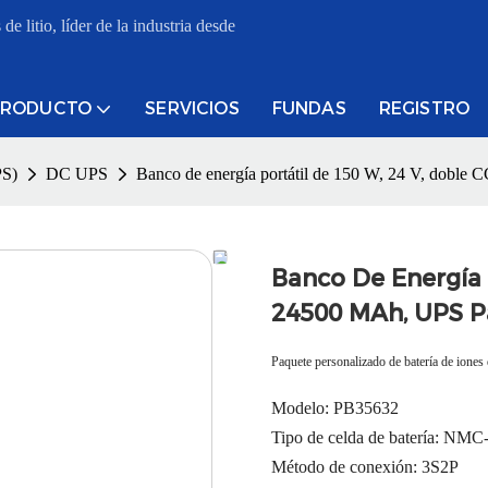
e litio, líder de la industria desde
PRODUCTO
SERVICIOS
FUNDAS
REGISTRO
PS)
DC UPS
Banco de energía portátil de 150 W, 24 V, doble
Banco De Energía P
24500 MAh, UPS P
Paquete personalizado de batería de ion
Modelo: PB35632
Tipo de celda de batería: NMC
Método de conexión: 3S2P